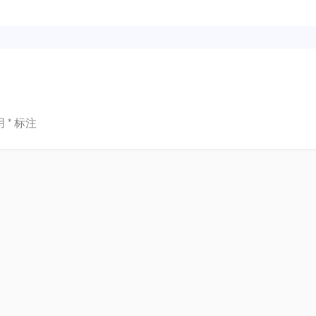
用
*
标注