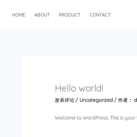
跳
至
HOME
ABOUT
PRODUCT
CONTACT
内
容
Hello world!
发表评论
/
Uncategorized
/ 作者：
d
Welcome to WordPress. This is your fir