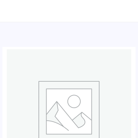
跳
至
内
容