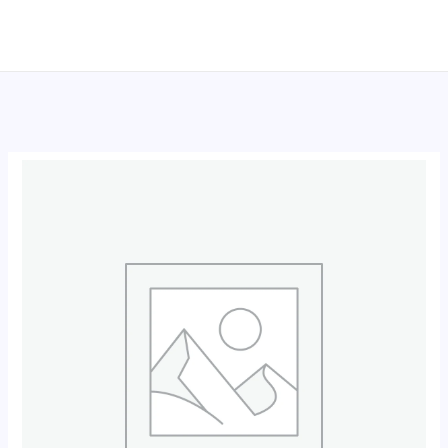
跳
至
内
容