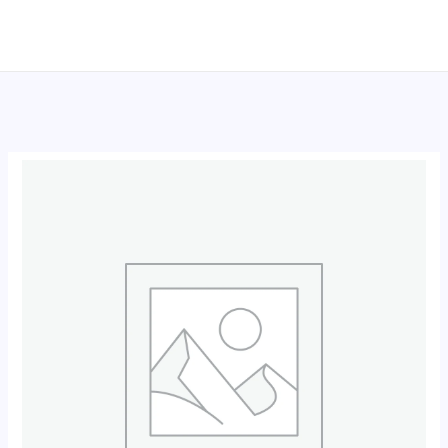
跳
至
内
容