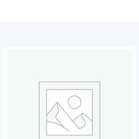
跳
至
内
容