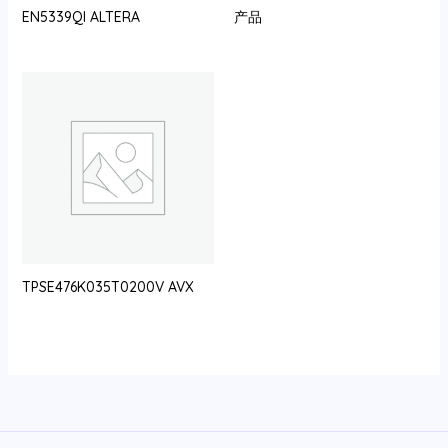
EN5339QI ALTERA
产品
TPSE476K035T0200V AVX