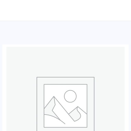
跳
至
内
容