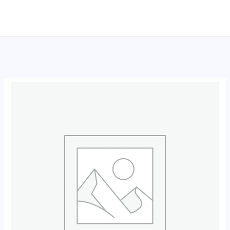
跳
至
内
容