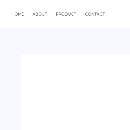
跳
至
HOME
ABOUT
PRODUCT
CONTACT
内
容