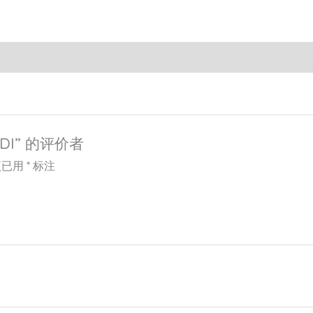
DI” 的评价者
项已用
*
标注