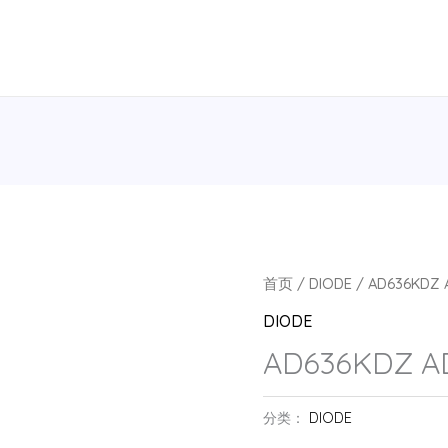
首页
/
DIODE
/ AD636KDZ 
DIODE
AD636KDZ A
分类：
DIODE