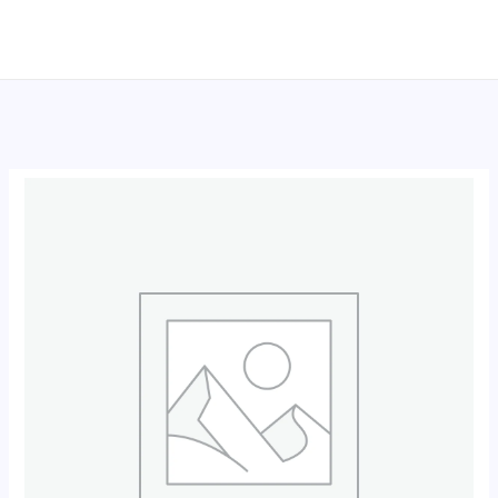
跳
至
内
容