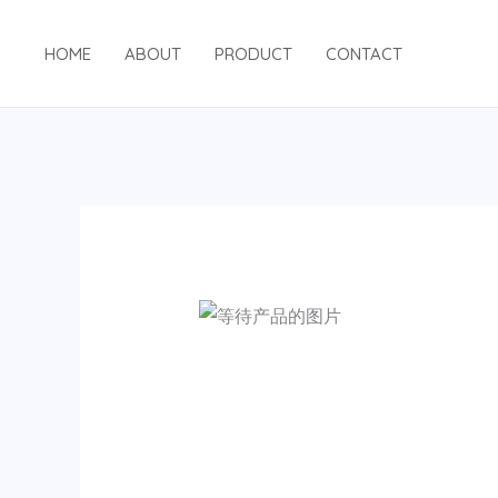
跳
至
HOME
ABOUT
PRODUCT
CONTACT
内
容