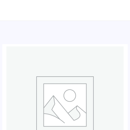
跳
至
内
容