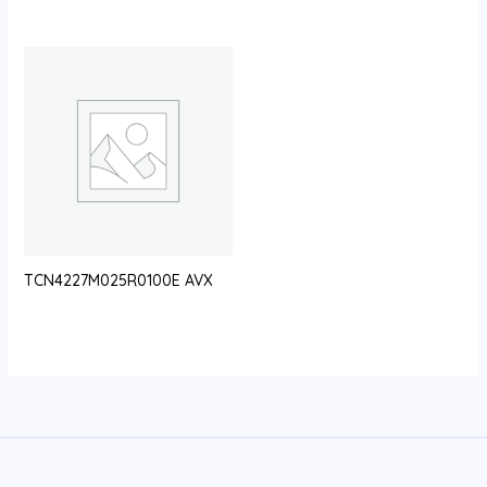
TCN4227M025R0100E AVX