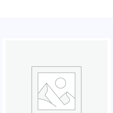
跳
至
内
容