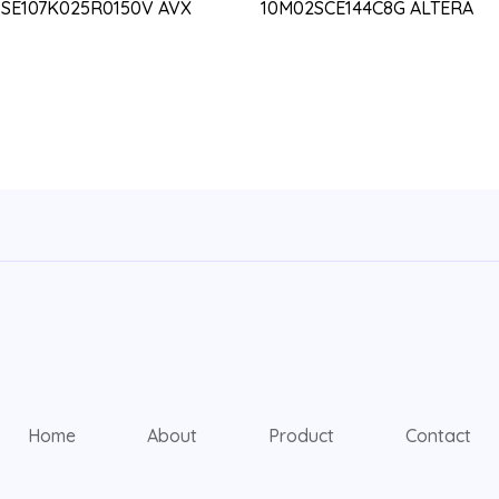
PSE107K025R0150V AVX
10M02SCE144C8G ALTERA
Home
About
Product
Contact