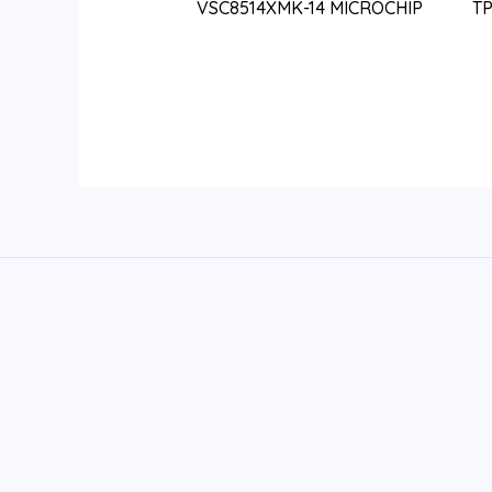
VSC8514XMK-14 MICROCHIP
T