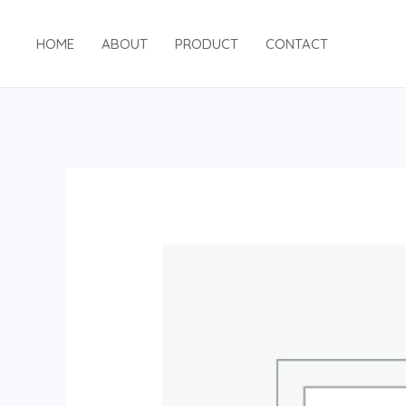
跳
至
HOME
ABOUT
PRODUCT
CONTACT
内
容