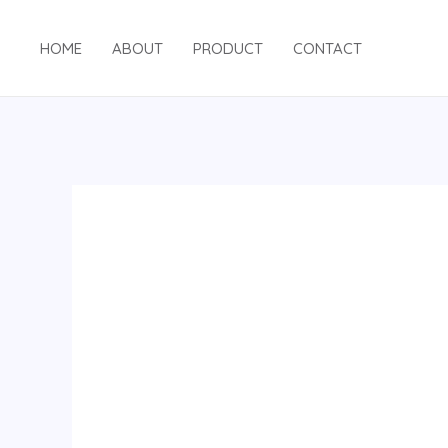
跳
至
HOME
ABOUT
PRODUCT
CONTACT
内
容