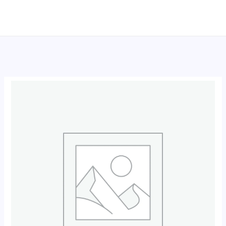
跳
至
内
容