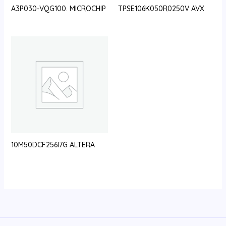
A3P030-VQG100. MICROCHIP
TPSE106K050R0250V AVX
10M50DCF256I7G ALTERA