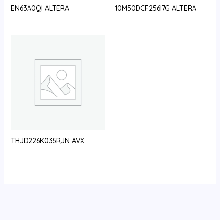
EN63A0QI ALTERA
10M50DCF256I7G ALTERA
THJD226K035RJN AVX