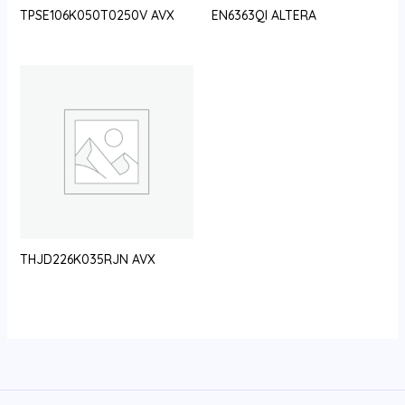
TPSE106K050T0250V AVX
EN6363QI ALTERA
THJD226K035RJN AVX