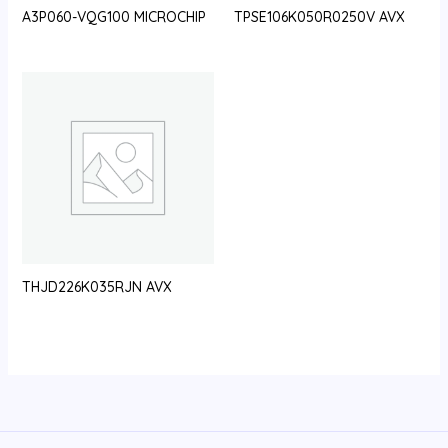
A3P060-VQG100 MICROCHIP
TPSE106K050R0250V AVX
THJD226K035RJN AVX