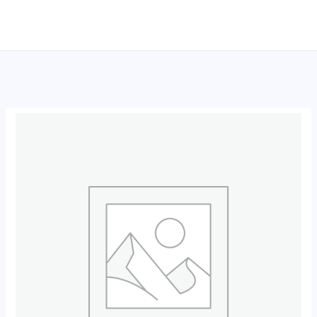
跳
至
内
容