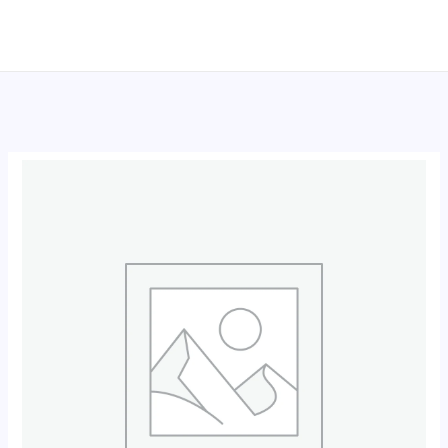
跳
至
内
容