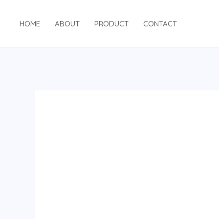
跳
至
HOME
ABOUT
PRODUCT
CONTACT
内
容