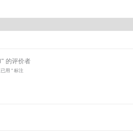
I” 的评价者
项已用
*
标注