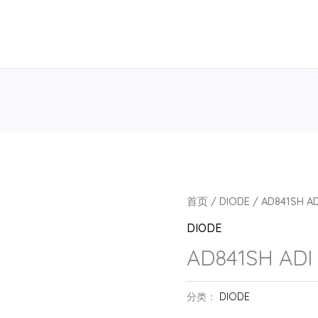
首页
/
DIODE
/ AD841SH AD
DIODE
AD841SH ADI
分类：
DIODE