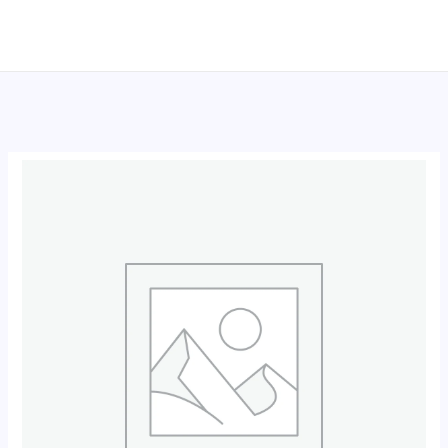
跳
至
内
容