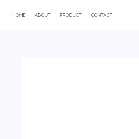
跳
至
HOME
ABOUT
PRODUCT
CONTACT
内
容