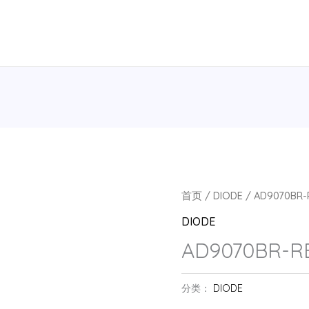
首页
/
DIODE
/ AD9070BR-R
DIODE
AD9070BR-RE
分类：
DIODE