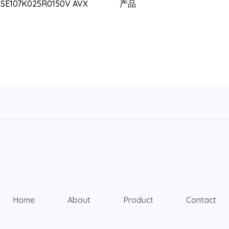
PSE107K025R0150V AVX
产品
Home
About
Product
Contact