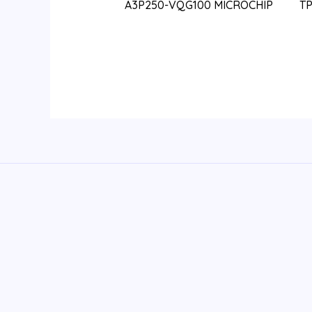
A3P250-VQG100 MICROCHIP
T