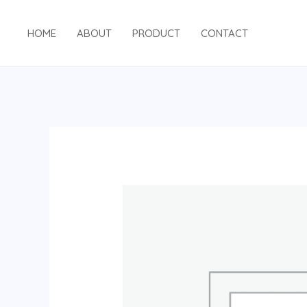
跳
至
HOME
ABOUT
PRODUCT
CONTACT
内
容