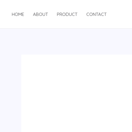
跳
至
HOME
ABOUT
PRODUCT
CONTACT
内
容