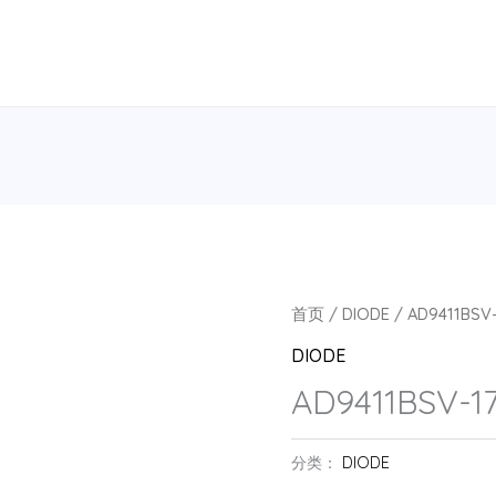
首页
/
DIODE
/ AD9411BSV-
DIODE
AD9411BSV-1
分类：
DIODE