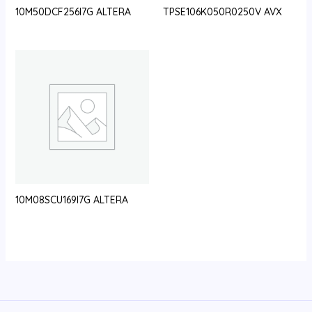
10M50DCF256I7G ALTERA
TPSE106K050R0250V AVX
10M08SCU169I7G ALTERA