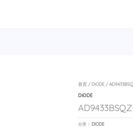
首页
/
DIODE
/ AD9433BSQ
DIODE
AD9433BSQZ-
分类：
DIODE