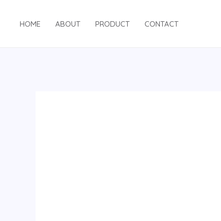
跳
至
HOME
ABOUT
PRODUCT
CONTACT
内
容