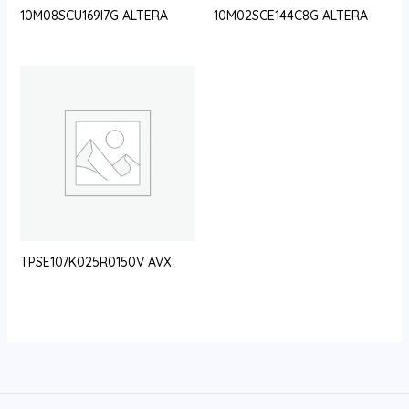
10M08SCU169I7G ALTERA
10M02SCE144C8G ALTERA
TPSE107K025R0150V AVX