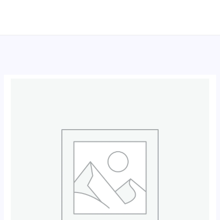
跳
至
内
容