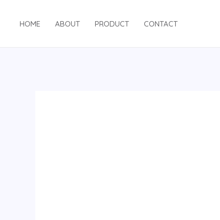
跳
至
HOME
ABOUT
PRODUCT
CONTACT
内
容