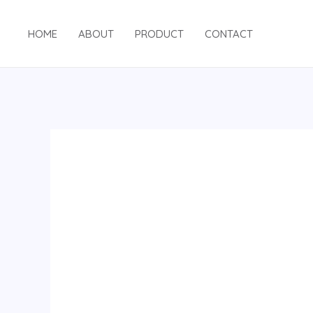
跳
至
HOME
ABOUT
PRODUCT
CONTACT
内
容