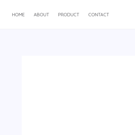
跳
至
HOME
ABOUT
PRODUCT
CONTACT
内
容