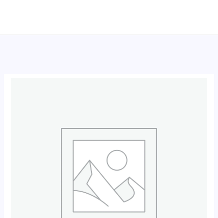
跳
至
内
容