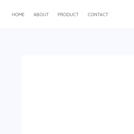
跳
至
HOME
ABOUT
PRODUCT
CONTACT
内
容