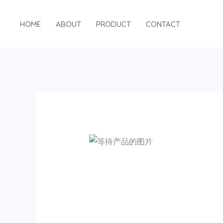
跳
至
HOME
ABOUT
PRODUCT
CONTACT
内
容