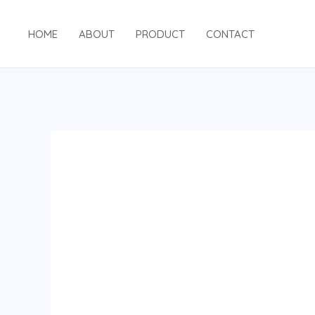
跳
至
HOME
ABOUT
PRODUCT
CONTACT
内
容