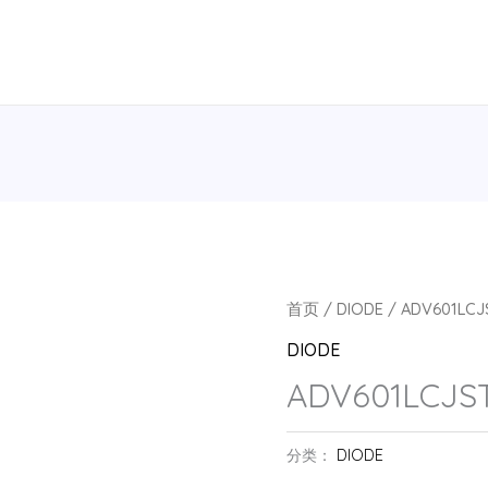
首页
/
DIODE
/ ADV601LCJ
DIODE
ADV601LCJST
分类：
DIODE