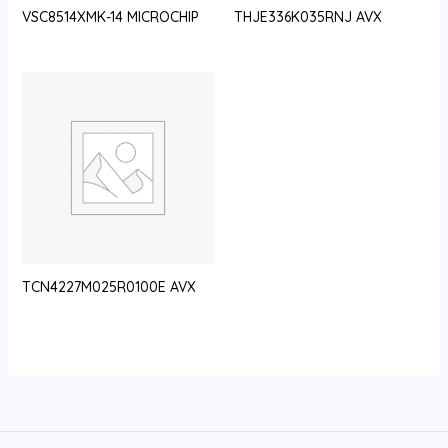
VSC8514XMK-14 MICROCHIP
THJE336K035RNJ AVX
TCN4227M025R0100E AVX