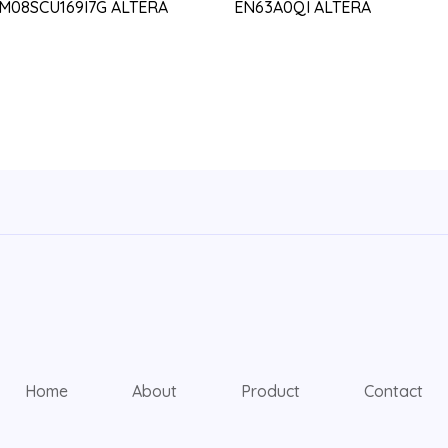
0M08SCU169I7G ALTERA
EN63A0QI ALTERA
Home
About
Product
Contact