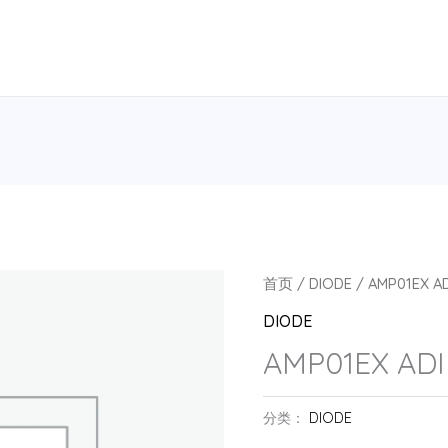
首页
/
DIODE
/ AMP01EX AD
DIODE
AMP01EX ADI
分类：
DIODE