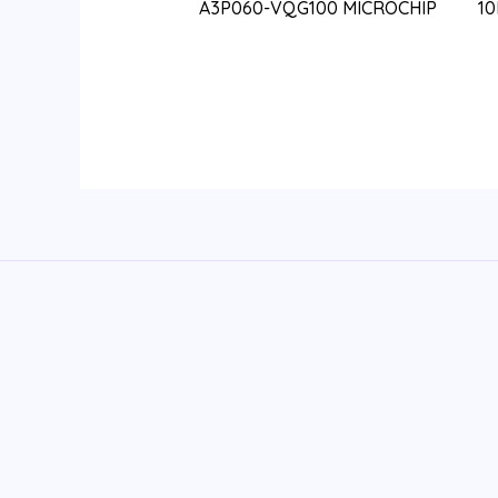
A3P060-VQG100 MICROCHIP
1