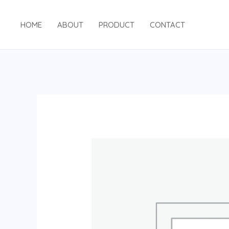
跳
至
HOME
ABOUT
PRODUCT
CONTACT
内
容