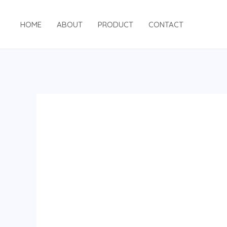
跳
至
HOME
ABOUT
PRODUCT
CONTACT
内
容