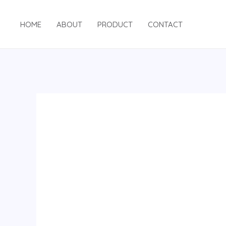
跳
至
HOME
ABOUT
PRODUCT
CONTACT
内
容