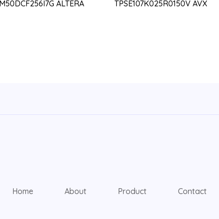
0M50DCF256I7G ALTERA
TPSE107K025R0150V AVX
Home
About
Product
Contact