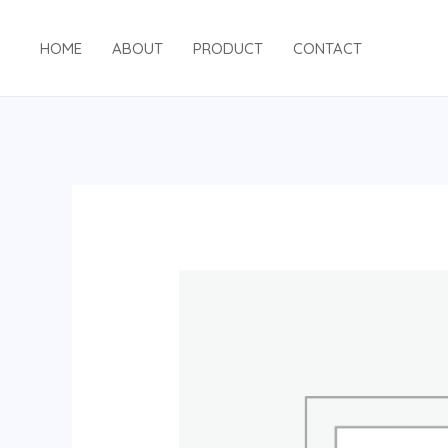
跳
至
HOME
ABOUT
PRODUCT
CONTACT
内
容