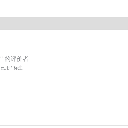
L” 的评价者
项已用
*
标注