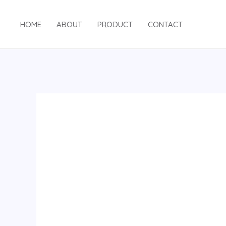
跳
至
HOME
ABOUT
PRODUCT
CONTACT
内
容