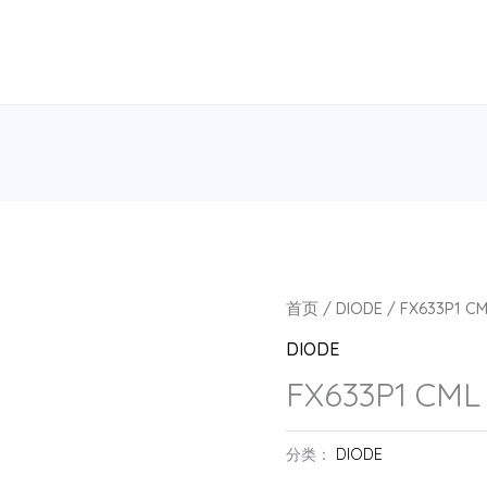
首页
/
DIODE
/ FX633P1 C
DIODE
FX633P1 CML
分类：
DIODE