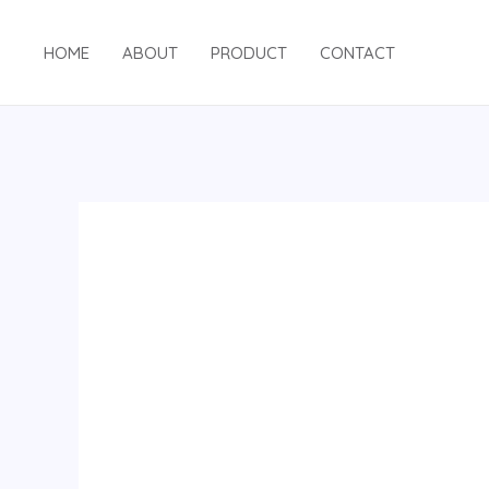
跳
至
HOME
ABOUT
PRODUCT
CONTACT
内
容