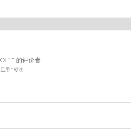
HOLT” 的评价者
项已用
*
标注