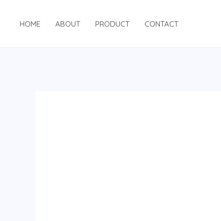
跳
至
HOME
ABOUT
PRODUCT
CONTACT
内
容