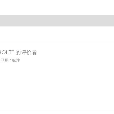
 HOLT” 的评价者
项已用
*
标注