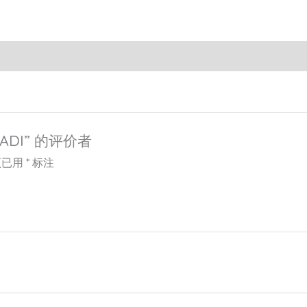
ADI” 的评价者
项已用
*
标注