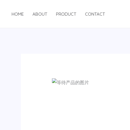
跳
至
HOME
ABOUT
PRODUCT
CONTACT
内
容