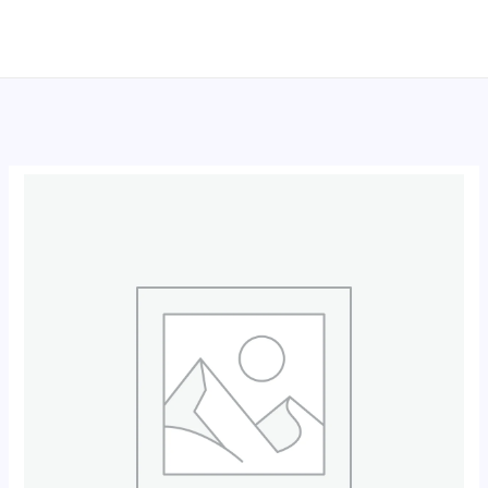
跳
至
内
容