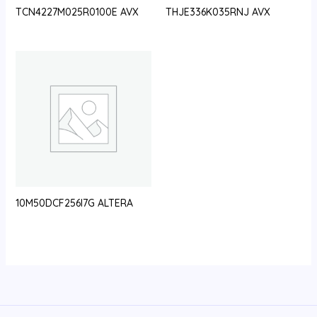
TCN4227M025R0100E AVX
THJE336K035RNJ AVX
10M50DCF256I7G ALTERA