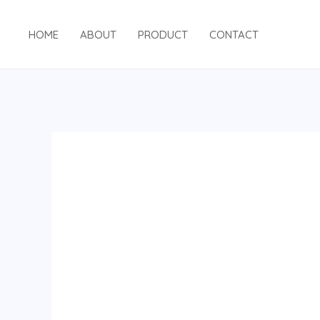
跳
至
HOME
ABOUT
PRODUCT
CONTACT
内
容