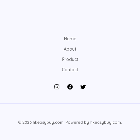
Home
About
Product
Contact
© 2026 hkeasybuy.com. Powered by hkeasybuy.com.