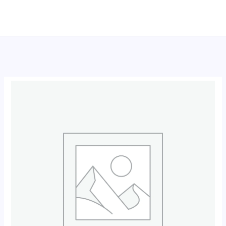
跳
至
内
容